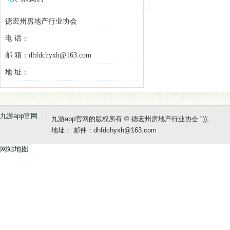
德宏州房地产行业协会
电 话：
邮 箱：
dhfdchyxh@163.com
地 址：
九游app官网
九游app官网的版权所有 © 德宏州房地产行业协会 "));
地址： 邮件：
dhfdchyxh@163.com
网站地图