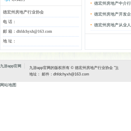
德宏州房地产中介行
德宏州房地产行业协会
德宏州房地产开发企
电 话：
德宏州房地产从业人
邮 箱：
dhfdchyxh@163.com
地 址：
九游app官网
九游app官网的版权所有 © 德宏州房地产行业协会 "));
地址： 邮件：
dhfdchyxh@163.com
网站地图