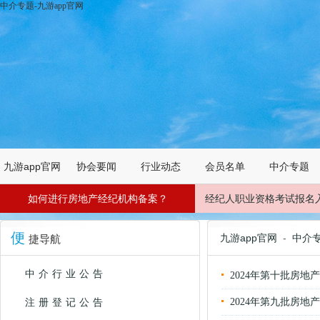
中介专题-九游app官网
九游app官网
协会要闻
行业动态
会员名单
中介专题
如何进行房地产经纪机构备案？
经纪人职业资格考试报名
便
九游app官网
-
中介
捷导航
中介行业公告
2024年第十批房
注册登记公告
2024年第九批房