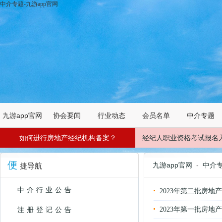
中介专题-九游app官网
九游app官网
协会要闻
行业动态
会员名单
中介专题
如何进行房地产经纪机构备案？
经纪人职业资格考试报名
便
九游app官网
-
中介
捷导航
中介行业公告
2023年第二批房
注册登记公告
2023年第一批房