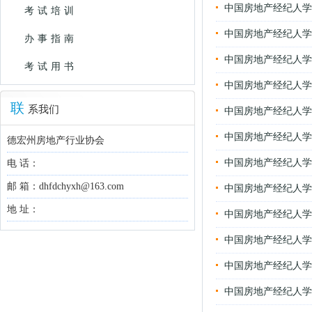
中国房地产经纪人学
考试培训
中国房地产经纪人学
办事指南
中国房地产经纪人学
考试用书
中国房地产经纪人学
联
系我们
中国房地产经纪人学
中国房地产经纪人学
德宏州房地产行业协会
中国房地产经纪人学
电 话：
邮 箱：
dhfdchyxh@163.com
中国房地产经纪人学
地 址：
中国房地产经纪人学
中国房地产经纪人学
中国房地产经纪人学
中国房地产经纪人学